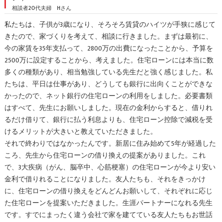
相談者20代夫婦 Hさん
私たちは、子供が3歳になり、そろそろ賃貸のハイツが手狭に感じて
きたので、家づくりを考えて、相談に行きました。まずは最初に、
今の家賃を35年支払って、2800万の出費になったことから、予算を
2500万に設定することから、考えました。住宅ローンには本当に数
多くの種類があり、相当勉強している先生だと強く感じました。私
たちは、平日は仕事があり、どうしても銀行に出向くことができな
かったので、ネット銀行の住宅ローンの利用をしました。必要書類
はすべて、先生にお願いしました。現在の金利からすると、借りれ
るだけ借りて、銀行に払う利息よりも、住宅ローン控除で減税を受
けるメリットが大きいと教えていただきました。
それで終わりではなかったんです。新居に住み始めて5年が経過した
ころ、先生から住宅ローンの借り換えの提案がありました。これ
で、3大疾病（がん、脳卒中、心筋梗塞）の住宅ローンが今より安い
金利で借りれることになりました。友人たちも、それをきっかけ
に、住宅ローンの借り換えをどんどんお願いして、それぞれに応じ
た住宅ローンを提案いただきました。生涯パートナーになれる先生
です。すでにまったく違う会社で家を建てている友人たちもお世話