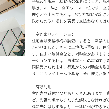
平成30年現在、総務省の発表によると、現在
県は、20.5%と、全国ワースト2位です
理など不十分であれば、特定空家に認定さ
政からの取り壊しを実費で支払わなくては
・空き家リノベーション
住宅金融支援機構の調査によると、新築の注
わかりました。さらに土地代が重なり、住
す。住まい給付金など、補助金があります
ーションであれば、再建築不可の建物でも
同様受けられます。行政からの補助金も耐
り、このマイホーム予算を半分に抑えた例
・有効利用
空き家や遊休地などもたくさんあります。
ど、先祖の頃からまだまだ解決しなければ
孫に先延ばしするより、一緒に何ができる