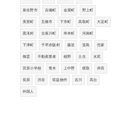
泉佐野市
吉備町
金屋町
野上町
美里町
五條市
下市町
高取町
大淀町
黒滝村
古座川町
串本町
河南町
下津町
千早赤阪村
藤並
箕島
売家
御霊
不動産業者
植野
土生
水尻
宮原小学校
青木
上中野
梶取
井田
長原
渋谷
収益物件
吉川
高台
外国人