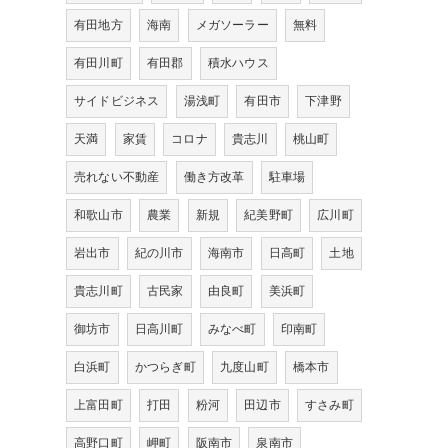
有田地方
海南
メガソーラー
無料
有田川町
有田郡
積水ハウス
サイドビジネス
湯浅町
有田市
下津野
天満
家賃
コロナ
貴志川
桃山町
売れない不動産
働き方改革
駐車場
和歌山市
農業
新規
紀美野町
広川町
岩出市
紀の川市
海南市
日高町
土地
貴志川町
古民家
由良町
美浜町
御坊市
日高川町
みなべ町
印南町
白浜町
かつらぎ町
九度山町
橋本市
上富田町
打田
粉河
田辺市
すさみ町
高野口町
岬町
阪南市
泉南市