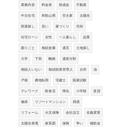
業務内容
料金表
助成金
不動産
中古住宅
和歌山県
空き家
太陽光
部屋探し
安い
家づくり
売却
住宅ローン
女性
一人暮らし
起業
困りごと
相続放棄
遺言
土地探し
大学
下宿
離婚
遺産分割
相続人いない
相続財産管理人
台所
油
戸籍
農地転用
宅建士
国家試験
テレワーク
飲食店
帰化
小学校
賃貸
修繕
リゾートマンション
残債
リフォーム
火災保険
会社設立
名義変更
太陽光発電
家系図
保険
争い
補助金