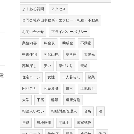
よくある質問
アクセス
合同会社赤山事務所・エフピー・相続・不動産
お問い合わせ
プライバシーポリシー
業務内容
料金表
助成金
不動産
中古住宅
和歌山県
空き家
太陽光
部屋探し
安い
家づくり
売却
建
住宅ローン
女性
一人暮らし
起業
困りごと
相続放棄
遺言
土地探し
大学
下宿
離婚
遺産分割
相続人いない
相続財産管理人
台所
油
戸籍
農地転用
宅建士
国家試験