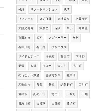
テレワーク
飲食店
帰化
小学校
賃貸
修繕
リゾートマンション
残債
リフォーム
火災保険
会社設立
名義変更
太陽光発電
家系図
保険
争い
補助金
有田地方
海南
メガソーラー
無料
有田川町
有田郡
積水ハウス
サイドビジネス
湯浅町
有田市
下津野
天満
家賃
コロナ
貴志川
桃山町
売れない不動産
働き方改革
駐車場
和歌山市
農業
新規
紀美野町
広川町
岩出市
紀の川市
海南市
日高町
土地
貴志川町
古民家
由良町
美浜町