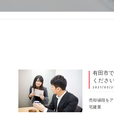
有田市
くださ
2021/03/2
売却値段をアッ
宅建業