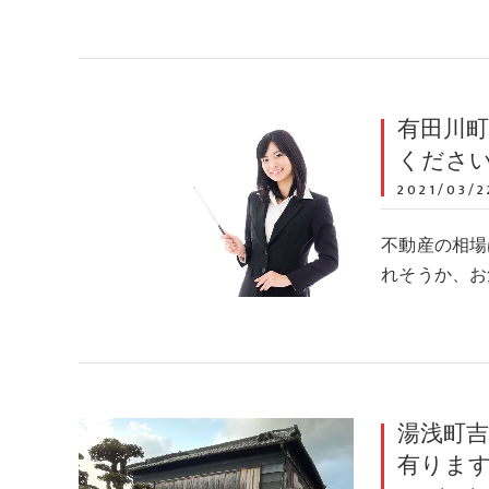
有田川
くださ
2021/03/2
不動産の相場
れそうか、お
湯浅町
有りま