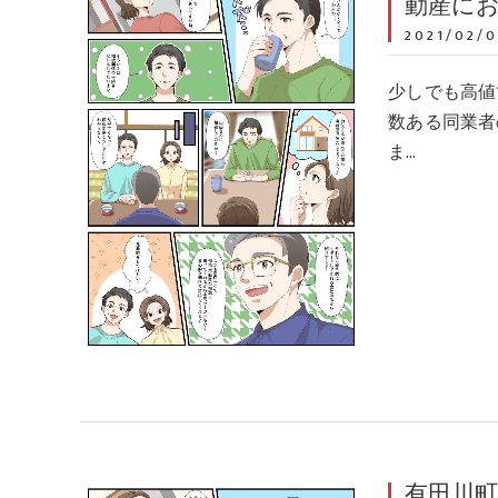
動産に
2021/02/0
少しでも高値
数ある同業者
ま…
有田川町