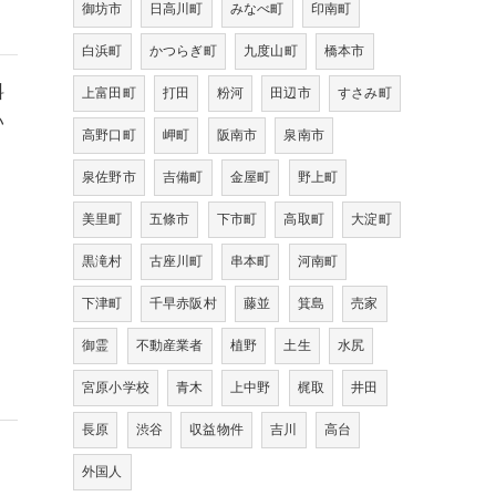
御坊市
日高川町
みなべ町
印南町
白浜町
かつらぎ町
九度山町
橋本市
料
上富田町
打田
粉河
田辺市
すさみ町
い
高野口町
岬町
阪南市
泉南市
泉佐野市
吉備町
金屋町
野上町
美里町
五條市
下市町
高取町
大淀町
黒滝村
古座川町
串本町
河南町
下津町
千早赤阪村
藤並
箕島
売家
御霊
不動産業者
植野
土生
水尻
宮原小学校
青木
上中野
梶取
井田
長原
渋谷
収益物件
吉川
高台
外国人