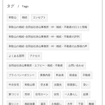
タグ
Tags
和歌山
相続
コンセプト
和歌山の相続･合同会社赤山事務所・FP・相続・不動産の口コミ情報
和歌山の相続･合同会社赤山事務所・FP・相続・不動産の評判
和歌山の相続･合同会社赤山事務所・FP・相続・不動産のお客様の声
よくある質問
アクセス
合同会社赤山事務所・エフピー・相続・不動産
お問い合わせ
プライバシーポリシー
業務内容
料金表
助成金
不動産
中古住宅
和歌山県
空き家
太陽光
部屋探し
安い
家づくり
売却
住宅ローン
女性
一人暮らし
起業
困りごと
相続放棄
遺言
土地探し
大学
下宿
離婚