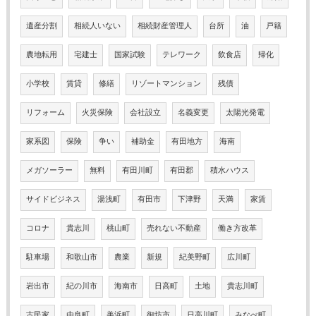
遺産分割
相続人いない
相続財産管理人
台所
油
戸籍
農地転用
宅建士
国家試験
テレワーク
飲食店
帰化
小学校
賃貸
修繕
リゾートマンション
残債
リフォーム
火災保険
会社設立
名義変更
太陽光発電
家系図
保険
争い
補助金
有田地方
海南
メガソーラー
無料
有田川町
有田郡
積水ハウス
サイドビジネス
湯浅町
有田市
下津野
天満
家賃
コロナ
貴志川
桃山町
売れない不動産
働き方改革
駐車場
和歌山市
農業
新規
紀美野町
広川町
岩出市
紀の川市
海南市
日高町
土地
貴志川町
古民家
由良町
美浜町
御坊市
日高川町
みなべ町