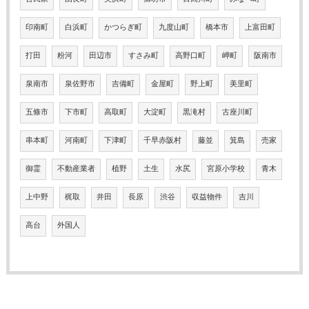
印南町
白浜町
かつらぎ町
九度山町
橋本市
上富田町
打田
粉河
田辺市
すさみ町
高野口町
岬町
阪南市
泉南市
泉佐野市
吉備町
金屋町
野上町
美里町
五條市
下市町
高取町
大淀町
黒滝村
古座川町
串本町
河南町
下津町
千早赤阪村
藤並
箕島
売家
御霊
不動産業者
植野
土生
水尻
宮原小学校
青木
上中野
梶取
井田
長原
渋谷
収益物件
吉川
高台
外国人