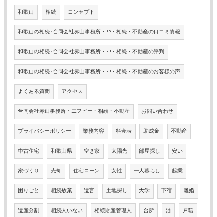
和歌山
相続
コンセプト
和歌山の相続･合同会社赤山事務所・FP・相続・不動産の口コミ情報
和歌山の相続･合同会社赤山事務所・FP・相続・不動産の評判
和歌山の相続･合同会社赤山事務所・FP・相続・不動産のお客様の声
よくある質問
アクセス
合同会社赤山事務所・エフピー・相続・不動産
お問い合わせ
プライバシーポリシー
業務内容
料金表
助成金
不動産
中古住宅
和歌山県
空き家
太陽光
部屋探し
安い
家づくり
売却
住宅ローン
女性
一人暮らし
起業
困りごと
相続放棄
遺言
土地探し
大学
下宿
離婚
遺産分割
相続人いない
相続財産管理人
台所
油
戸籍