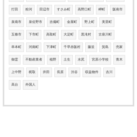
打田
粉河
田辺市
すさみ町
高野口町
岬町
阪南市
泉南市
泉佐野市
吉備町
金屋町
野上町
美里町
五條市
下市町
高取町
大淀町
黒滝村
古座川町
串本町
河南町
下津町
千早赤阪村
藤並
箕島
売家
御霊
不動産業者
植野
土生
水尻
宮原小学校
青木
上中野
梶取
井田
長原
渋谷
収益物件
吉川
高台
外国人