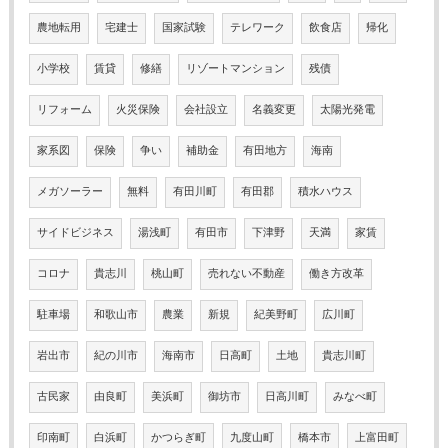
農地転用
宅建士
国家試験
テレワーク
飲食店
帰化
小学校
賃貸
修繕
リゾートマンション
残債
リフォーム
火災保険
会社設立
名義変更
太陽光発電
家系図
保険
争い
補助金
有田地方
海南
メガソーラー
無料
有田川町
有田郡
積水ハウス
サイドビジネス
湯浅町
有田市
下津野
天満
家賃
コロナ
貴志川
桃山町
売れない不動産
働き方改革
駐車場
和歌山市
農業
新規
紀美野町
広川町
岩出市
紀の川市
海南市
日高町
土地
貴志川町
古民家
由良町
美浜町
御坊市
日高川町
みなべ町
印南町
白浜町
かつらぎ町
九度山町
橋本市
上富田町