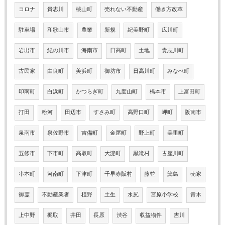
コロナ
貴志川
桃山町
売れない不動産
働き方改革
駐車場
和歌山市
農業
新規
紀美野町
広川町
岩出市
紀の川市
海南市
日高町
土地
貴志川町
古民家
由良町
美浜町
御坊市
日高川町
みなべ町
印南町
白浜町
かつらぎ町
九度山町
橋本市
上富田町
打田
粉河
田辺市
すさみ町
高野口町
岬町
阪南市
泉南市
泉佐野市
吉備町
金屋町
野上町
美里町
五條市
下市町
高取町
大淀町
黒滝村
古座川町
串本町
河南町
下津町
千早赤阪村
藤並
箕島
売家
御霊
不動産業者
植野
土生
水尻
宮原小学校
青木
上中野
梶取
井田
長原
渋谷
収益物件
吉川