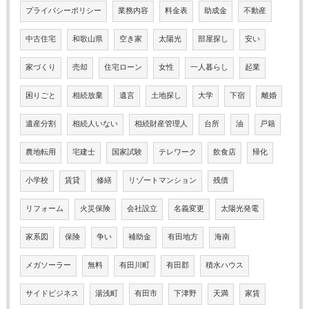
プライバシーポリシー
業務内容
料金表
助成金
不動産
中古住宅
和歌山県
空き家
太陽光
部屋探し
安い
家づくり
売却
住宅ローン
女性
一人暮らし
起業
困りごと
相続放棄
遺言
土地探し
大学
下宿
離婚
遺産分割
相続人いない
相続財産管理人
台所
油
戸籍
農地転用
宅建士
国家試験
テレワーク
飲食店
帰化
小学校
賃貸
修繕
リゾートマンション
残債
リフォーム
火災保険
会社設立
名義変更
太陽光発電
家系図
保険
争い
補助金
有田地方
海南
メガソーラー
無料
有田川町
有田郡
積水ハウス
サイドビジネス
湯浅町
有田市
下津野
天満
家賃