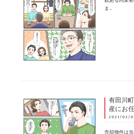
数ある同業者
ま…
有田川町
産にお
2021/02/0
売却物件は当