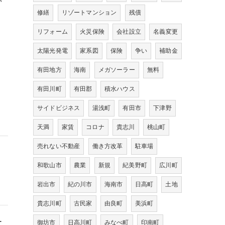
い
修繕
リゾートマンション
残債
リフォーム
火災保険
会社設立
名義変更
太陽光発電
家系図
保険
争い
補助金
有田地方
海南
メガソーラー
無料
有田川町
有田郡
積水ハウス
サイドビジネス
湯浅町
有田市
下津野
天満
家賃
コロナ
貴志川
桃山町
売れない不動産
働き方改革
駐車場
和歌山市
農業
新規
紀美野町
広川町
岩出市
紀の川市
海南市
日高町
土地
貴志川町
古民家
由良町
美浜町
ー
御坊市
日高川町
みなべ町
印南町