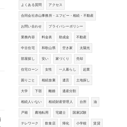
よくある質問
アクセス
合同会社赤山事務所・エフピー・相続・不動産
お問い合わせ
プライバシーポリシー
業務内容
料金表
助成金
不動産
中古住宅
和歌山県
空き家
太陽光
部屋探し
安い
家づくり
売却
住宅ローン
女性
一人暮らし
起業
困りごと
相続放棄
遺言
土地探し
大学
下宿
離婚
遺産分割
相続人いない
相続財産管理人
台所
油
戸籍
農地転用
宅建士
国家試験
料
テレワーク
飲食店
帰化
小学校
賃貸