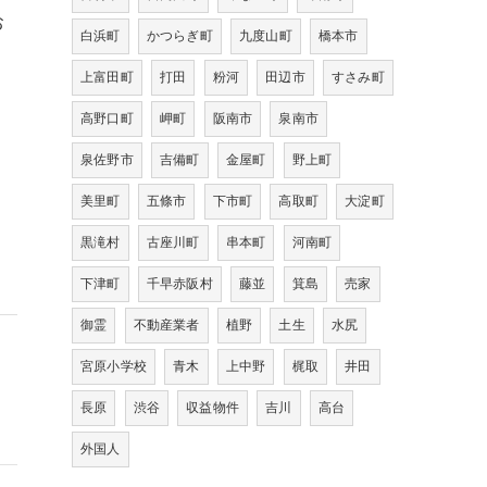
お
白浜町
かつらぎ町
九度山町
橋本市
上富田町
打田
粉河
田辺市
すさみ町
高野口町
岬町
阪南市
泉南市
泉佐野市
吉備町
金屋町
野上町
美里町
五條市
下市町
高取町
大淀町
黒滝村
古座川町
串本町
河南町
下津町
千早赤阪村
藤並
箕島
売家
御霊
不動産業者
植野
土生
水尻
宮原小学校
青木
上中野
梶取
井田
・
長原
渋谷
収益物件
吉川
高台
外国人