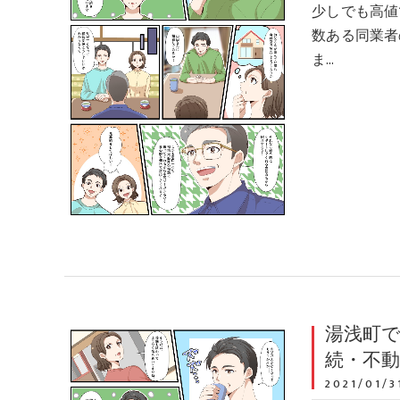
少しでも高値
数ある同業者
ま…
湯浅町で
続・不
2021/01/3