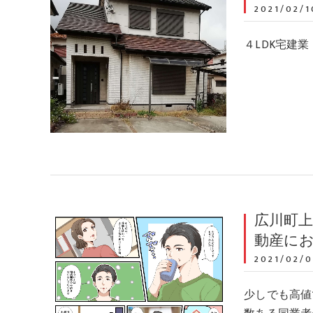
2021/02/1
４LDK宅建業
広川町上
動産に
2021/02/0
少しでも高値